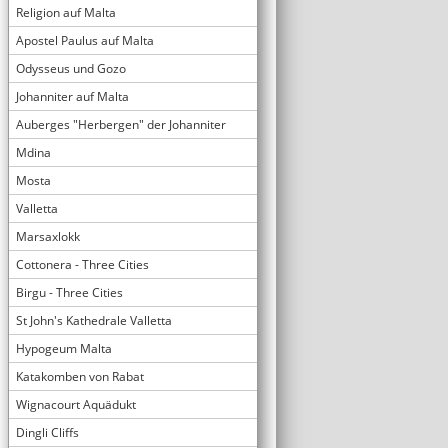
Religion auf Malta
Apostel Paulus auf Malta
Odysseus und Gozo
Johanniter auf Malta
Auberges "Herbergen" der Johanniter
Mdina
Mosta
Valletta
Marsaxlokk
Cottonera - Three Cities
Birgu - Three Cities
St John's Kathedrale Valletta
Hypogeum Malta
Katakomben von Rabat
Wignacourt Aquädukt
Dingli Cliffs